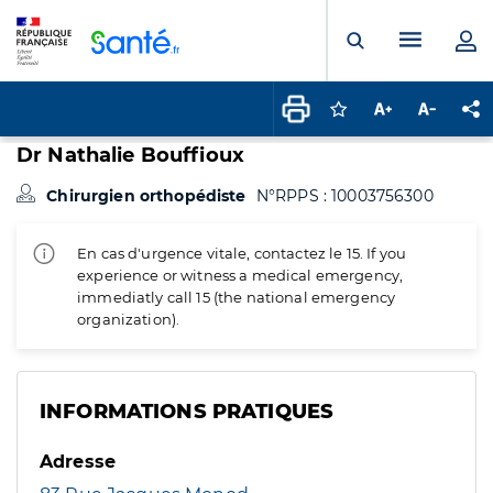
Panneau de gestion des cookies
Menu pr
Ouvrir la rech
Connectez-vous pour
Augmenter la t
Diminuer 
Pa
Dr Nathalie Bouffioux
Chirurgien orthopédiste
N°RPPS : 10003756300
En cas d'urgence vitale, contactez le 15. If you
experience or witness a medical emergency,
immediatly call 15 (the national emergency
organization).
INFORMATIONS PRATIQUES
Adresse