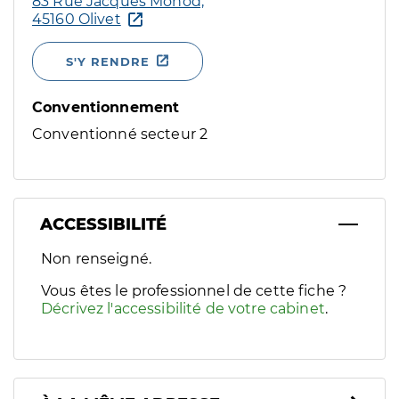
83 Rue Jacques Monod,
45160 Olivet
S'Y RENDRE
Conventionnement
Conventionné secteur 2
ACCESSIBILITÉ
Filtres
Non renseigné.
Sélectionnez un ou plusieurs handicaps/besoins spécifiques p
Vous êtes le professionnel de cette fiche ?
Décrivez l'accessibilité de votre cabinet
.