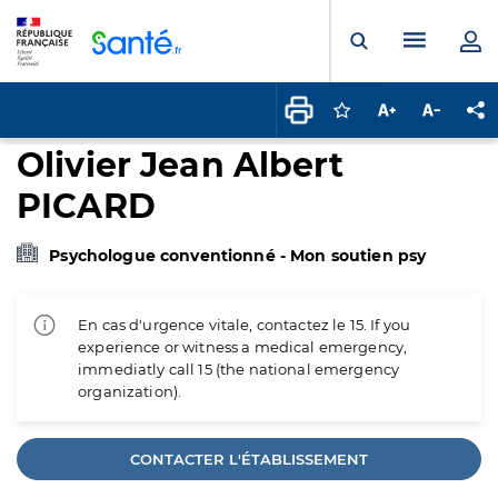
Panneau de gestion des cookies
Menu pr
Ouvrir la rech
Connectez-vous pour
Augmenter la t
Diminuer 
Pa
Olivier Jean Albert
PICARD
Psychologue conventionné - Mon soutien psy
En cas d'urgence vitale, contactez le 15. If you
experience or witness a medical emergency,
immediatly call 15 (the national emergency
organization).
CONTACTER L'ÉTABLISSEMENT