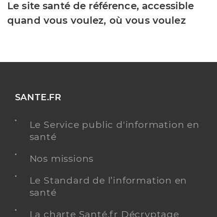
Le site santé de référence, accessible
quand vous voulez, où vous voulez
SANTE.FR
Le Service public d'information en
santé
Nos missions
Le Standard de l’information en
santé
La charte Santé.fr Décryptage