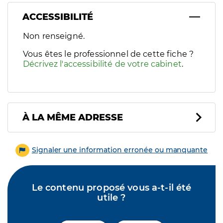
ACCESSIBILITÉ
Filtres
Non renseigné.
Sélectionnez un ou plusieurs handicaps/besoins spécifiques p
Vous êtes le professionnel de cette fiche ?
Décrivez l'accessibilité de votre cabinet
.
À LA MÊME ADRESSE
Signaler une information erronée ou manquante
Le contenu proposé vous a-t-il été
utile ?