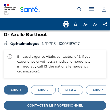
Panneau de gestion des cookies
Menu pr
Ouvrir la rech
Connectez-vous pour
Augmenter la t
Diminuer 
Pa
Dr Axelle Berthout
Ophtalmologue
N°RPPS : 10005187017
En cas d'urgence vitale, contactez le 15. If you
experience or witness a medical emergency,
immediatly call 15 (the national emergency
organization).
LIEU 1
LIEU 2
LIEU 3
LIEU 4
CONTACTER LE PROFESSIONNEL