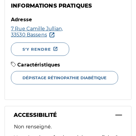
INFORMATIONS PRATIQUES
Adresse
7 Rue Camille Jullian,
33530 Bassens
S'Y RENDRE
Caractéristiques
DÉPISTAGE RÉTINOPATHIE DIABÉTIQUE
ACCESSIBILITÉ
Filtres
Non renseigné.
Sélectionnez un ou plusieurs handicaps/besoins spécifiques p