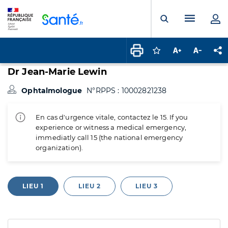
Panneau de gestion des cookies
Menu pr
Ouvrir la rech
Connectez-vous pour
Augmenter la t
Diminuer 
Pa
Dr Jean-Marie Lewin
Ophtalmologue
N°RPPS : 10002821238
En cas d'urgence vitale, contactez le 15. If you
experience or witness a medical emergency,
immediatly call 15 (the national emergency
organization).
LIEU 1
LIEU 2
LIEU 3