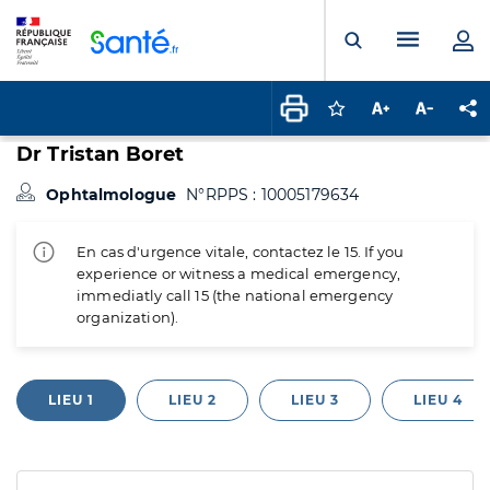
Panneau de gestion des cookies
Menu pr
Ouvrir la rech
Connectez-vous pour
Augmenter la t
Diminuer 
Pa
Dr Tristan Boret
Ophtalmologue
N°RPPS : 10005179634
En cas d'urgence vitale, contactez le 15. If you
experience or witness a medical emergency,
immediatly call 15 (the national emergency
organization).
LIEU 1
LIEU 2
LIEU 3
LIEU 4