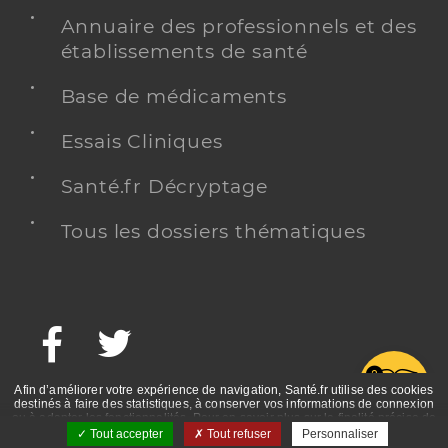
Annuaire des professionnels et des
établissements de santé
Base de médicaments
Essais Cliniques
Santé.fr Décryptage
Tous les dossiers thématiques
Facebook
Twitter
G
Afin d’améliorer votre expérience de navigation, Santé.fr utilise des cookies
destinés à faire des statistiques, à conserver vos informations de connexion
ou à adapter les fonctionnalités. Pour en savoir plus sur la finalité précise de
ces cookies, nous vous invitons à prendre connaissance de la politique de
Tout accepter
Tout refuser
Personnaliser
confidentialité et des mentions légales.