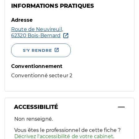
INFORMATIONS PRATIQUES
Adresse
Route de Neuvireuil,
62320 Bois-Bernard
S'Y RENDRE
Conventionnement
Conventionné secteur 2
ACCESSIBILITÉ
Filtres
Non renseigné.
Sélectionnez un ou plusieurs handicaps/besoins spécifiques p
Vous êtes le professionnel de cette fiche ?
Décrivez l'accessibilité de votre cabinet
.