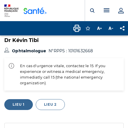
Panneau de gestion des cookies
Menu pr
Ouvrir la rech
Connectez-vous pour
Augmenter la t
Diminuer 
Pa
Dr Kévin Tibi
Ophtalmologue
N°RPPS : 10101632668
En cas d'urgence vitale, contactez le 15. If you
experience or witness a medical emergency,
immediatly call 15 (the national emergency
organization).
LIEU 1
LIEU 2