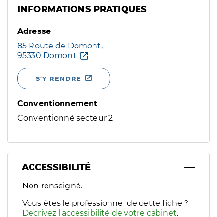
INFORMATIONS PRATIQUES
Adresse
85 Route de Domont,
95330 Domont
S'Y RENDRE
Conventionnement
Conventionné secteur 2
ACCESSIBILITÉ
Filtres
Non renseigné.
Sélectionnez un ou plusieurs handicaps/besoins spécifiques p
Vous êtes le professionnel de cette fiche ?
Décrivez l'accessibilité de votre cabinet
.