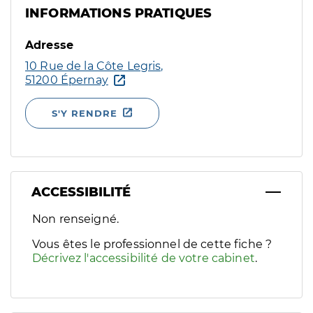
INFORMATIONS PRATIQUES
Adresse
10 Rue de la Côte Legris,
51200 Épernay
S'Y RENDRE
ACCESSIBILITÉ
Filtres
Non renseigné.
Sélectionnez un ou plusieurs handicaps/besoins spécifiques p
Vous êtes le professionnel de cette fiche ?
Décrivez l'accessibilité de votre cabinet
.