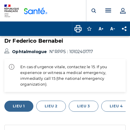
Panneau de gestion des cookies
Menu pr
Ouvrir la rech
Connectez-vous pour
Augmenter la t
Diminuer 
Pa
Dr Federico Bernabei
Ophtalmologue
N°RPPS : 10102401717
En cas d'urgence vitale, contactez le 15. If you
experience or witness a medical emergency,
immediatly call 15 (the national emergency
organization).
LIEU 1
LIEU 2
LIEU 3
LIEU 4