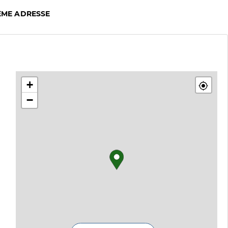
ÊME ADRESSE
+
−