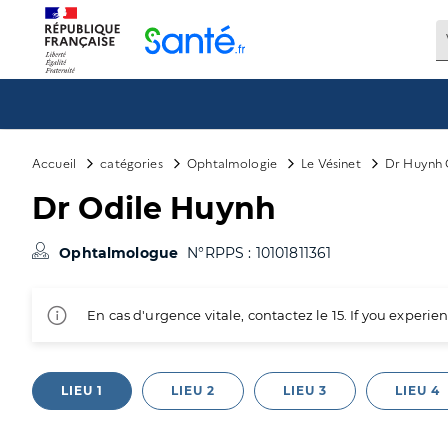
Panneau de gestion des cookies
Accueil
catégories
Ophtalmologie
Le Vésinet
Dr Huynh 
Dr Odile Huynh
Ophtalmologue
N°RPPS : 10101811361
En cas d'urgence vitale, contactez le 15. If you exper
LIEU 1
LIEU 2
LIEU 3
LIEU 4