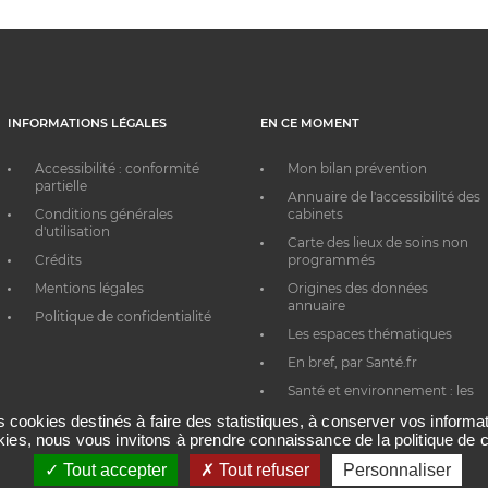
INFORMATIONS LÉGALES
EN CE MOMENT
Accessibilité : conformité
Mon bilan prévention
partielle
Annuaire de l'accessibilité des
Conditions générales
cabinets
d'utilisation
Carte des lieux de soins non
Crédits
programmés
Mentions légales
Origines des données
annuaire
Politique de confidentialité
Les espaces thématiques
En bref, par Santé.fr
Santé et environnement : les
bons réflexes au quotidien
es cookies destinés à faire des statistiques, à conserver vos inform
okies, nous vous invitons à prendre connaissance de la politique de c
Tout accepter
Tout refuser
Personnaliser