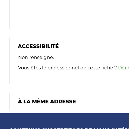
ACCESSIBILITÉ
Filtres
Non renseigné.
Sélectionnez un ou plusieurs handicaps/besoins spécifiques
Vous êtes le professionnel de cette fiche ?
Décr
À LA MÊME ADRESSE