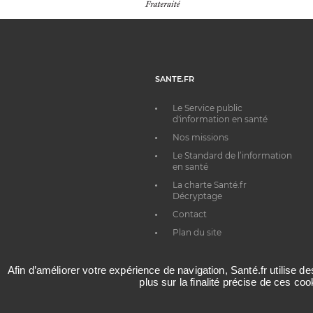
SANTE.FR
Le Service public
d'information en santé
Nos missions
Le Standard de l’information
en santé
La charte Santé.fr
Décryptage
Contact
Plan du site
Afin d’améliorer votre expérience de navigation, Santé.fr utilise d
plus sur la finalité précise de ces co