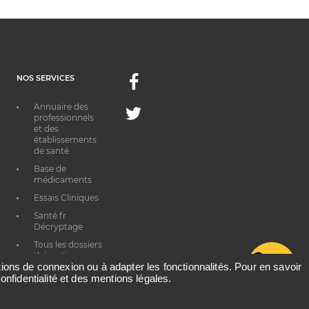
NOS SERVICES
Facebook
Annuaire des
Twitter
professionnels
et des
établissements
de santé
Base de
médicaments
Essais Cliniques
Santé.fr
Décryptage
Tous les dossiers
thématiques
G
ations de connexion ou à adapter les fonctionnalités. Pour en savoir
onfidentialité et des mentions légales.