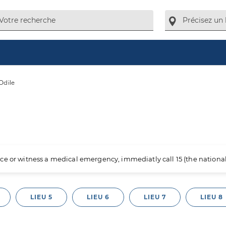
Odile
ience or witness a medical emergency, immediatly call 15 (the nation
LIEU 5
LIEU 6
LIEU 7
LIEU 8