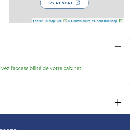
S'Y RENDRE
Leaflet
|
© MapTiler
© Contributeurs d'OpenStreetMap
 pour afficher les informations d'accessibilité associées
ivez l'accessibilité de votre cabinet
.