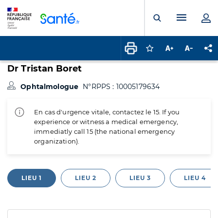
Panneau de gestion des cookies
Menu pr
Ouvrir la rech
Connectez-vous pour
Augmenter la t
Diminuer 
Pa
Dr Tristan Boret
Ophtalmologue
N°RPPS : 10005179634
En cas d'urgence vitale, contactez le 15. If you
experience or witness a medical emergency,
immediatly call 15 (the national emergency
organization).
LIEU 1
LIEU 2
LIEU 3
LIEU 4