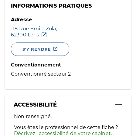
INFORMATIONS PRATIQUES
Adresse
118 Rue Emile Zola,
62300 Lens
S'Y RENDRE
Conventionnement
Conventionné secteur 2
ACCESSIBILITÉ
Filtres
Non renseigné.
Sélectionnez un ou plusieurs handicaps/besoins spécifiques p
Vous êtes le professionnel de cette fiche ?
Décrivez l'accessibilité de votre cabinet
.