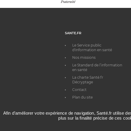
SANTE.FR
Le Service public
d'information en santé
Nos missions
Le Standard de l’information
en santé
La charte Santé.fr
Décryptage
Contact
Plan du site
Afin d’améliorer votre expérience de navigation, Santé.fr utilise d
plus sur la finalité précise de ces co