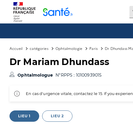
Panneau de gestion des cookies
Accueil
catégories
Ophtalmologie
Paris
Dr Dhundass M
Dr Mariam Dhundass
Ophtalmologue
N°RPPS : 10100939015
En cas d'urgence vitale, contactez le 15. If you exper
LIEU 1
LIEU 2