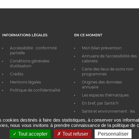
INFORMATIONS LÉGALES
EN CE MOMENT
Accessibilité : conformité
Mon bilan prévention
partielle
Annuaire de l'accessibilité des
Conditions générales
cabinets
d'utilisation
Carte des lieux de soins non
Crédits
programmés
Mentions légales
Origines des données
annuaire
Politique de confidentialité
Les espaces thématiques
En bref, par Santé.fr
Santé et environnement : les
bons réflexes au quotidien
es cookies destinés à faire des statistiques, à conserver vos inform
okies, nous vous invitons à prendre connaissance de la politique de c
Tout accepter
Tout refuser
Personnaliser