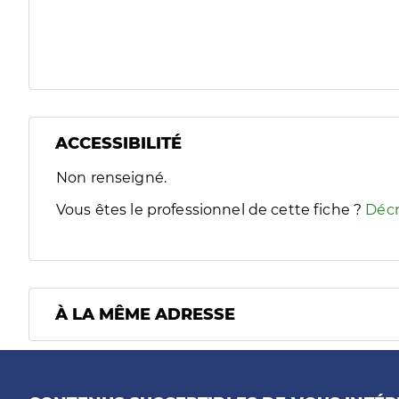
ACCESSIBILITÉ
Filtres
Non renseigné.
Sélectionnez un ou plusieurs handicaps/besoins spécifiques
Vous êtes le professionnel de cette fiche ?
Décr
À LA MÊME ADRESSE