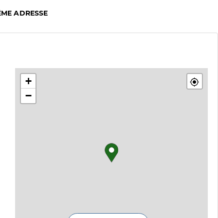
ÊME ADRESSE
+
−