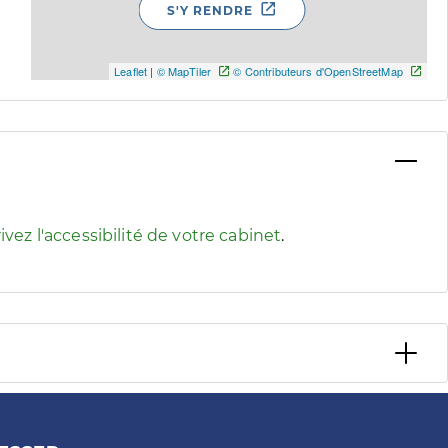
S'Y RENDRE
Leaflet
|
© MapTiler
© Contributeurs d'OpenStreetMap
 pour afficher les informations d'accessibilité associées
ivez l'accessibilité de votre cabinet
.