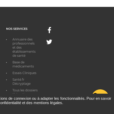
NOS SERVICES
Facebook
Annuaire des
Twitter
professionnels
et des
établissements
de santé
Base de
médicaments
Essais Cliniques
Santé.fr
Décryptage
Tous les dossiers
thématiques
G
ations de connexion ou à adapter les fonctionnalités. Pour en savoir
onfidentialité et des mentions légales.