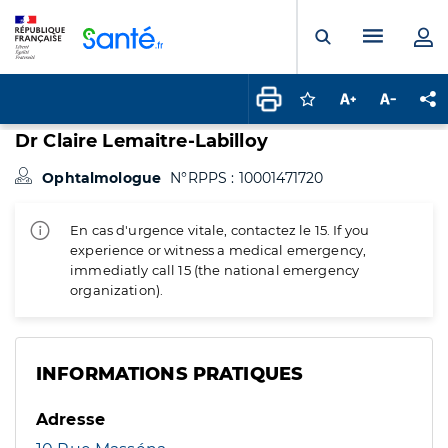
Panneau de gestion des cookies
Menu pr
Ouvrir la rech
Connectez-vous pour
Augmenter la t
Diminuer 
Pa
Dr Claire Lemaitre-Labilloy
Ophtalmologue
N°RPPS : 10001471720
En cas d'urgence vitale, contactez le 15. If you
experience or witness a medical emergency,
immediatly call 15 (the national emergency
organization).
INFORMATIONS PRATIQUES
Adresse