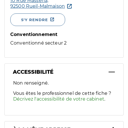
10 Rue Masséna,
92500 Rueil-Malmaison
S'Y RENDRE
Conventionnement
Conventionné secteur 2
ACCESSIBILITÉ
Filtres
Non renseigné.
Sélectionnez un ou plusieurs handicaps/besoins spécifiques p
Vous êtes le professionnel de cette fiche ?
Décrivez l'accessibilité de votre cabinet
.