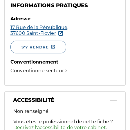
INFORMATIONS PRATIQUES
Adresse
17 Rue de la République,
37600 Saint-Flovier
S'Y RENDRE
Conventionnement
Conventionné secteur 2
ACCESSIBILITÉ
Filtres
Non renseigné.
Sélectionnez un ou plusieurs handicaps/besoins spécifiques p
Vous êtes le professionnel de cette fiche ?
Décrivez l'accessibilité de votre cabinet
.