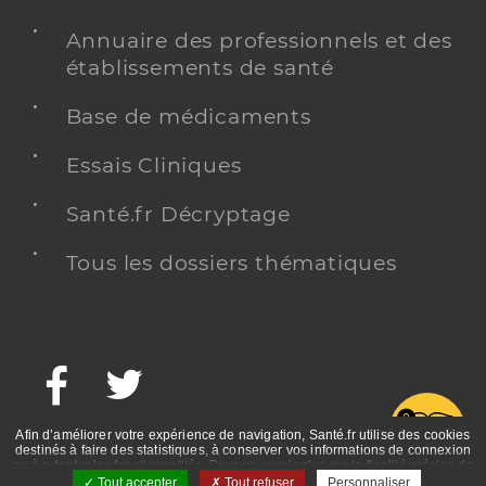
Annuaire des professionnels et des
établissements de santé
Base de médicaments
Essais Cliniques
Santé.fr Décryptage
Tous les dossiers thématiques
Facebook
Twitter
G
Afin d’améliorer votre expérience de navigation, Santé.fr utilise des cookies
destinés à faire des statistiques, à conserver vos informations de connexion
ou à adapter les fonctionnalités. Pour en savoir plus sur la finalité précise de
ces cookies, nous vous invitons à prendre connaissance de la politique de
Tout accepter
Tout refuser
Personnaliser