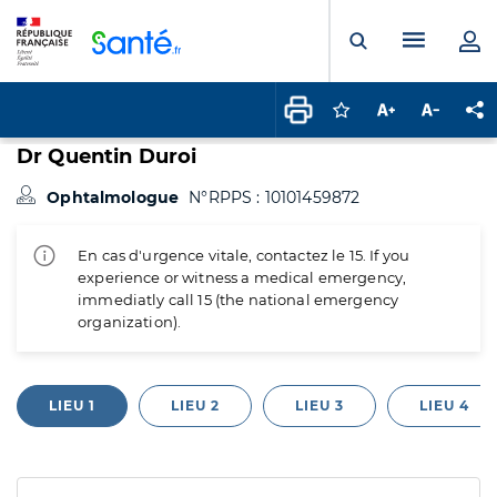
Panneau de gestion des cookies
Menu pr
Ouvrir la rech
Connectez-vous pour
Augmenter la t
Diminuer 
Pa
Dr Quentin Duroi
Ophtalmologue
N°RPPS : 10101459872
En cas d'urgence vitale, contactez le 15. If you
experience or witness a medical emergency,
immediatly call 15 (the national emergency
organization).
LIEU 1
LIEU 2
LIEU 3
LIEU 4