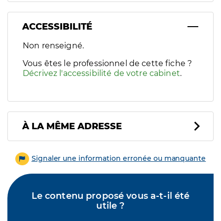
ACCESSIBILITÉ
Filtres
Non renseigné.
Sélectionnez un ou plusieurs handicaps/besoins spécifiques p
Vous êtes le professionnel de cette fiche ?
Décrivez l'accessibilité de votre cabinet
.
À LA MÊME ADRESSE
Signaler une information erronée ou manquante
Le contenu proposé vous a-t-il été
utile ?