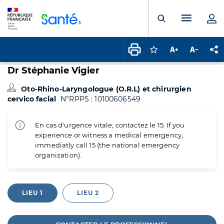
Panneau de gestion des cookies
Menu pr
Ouvrir la rech
Connectez-vous pour
Augmenter la t
Diminuer 
Pa
Dr Stéphanie Vigier
Oto-Rhino-Laryngologue (O.R.L) et chirurgien
cervico facial
N°RPPS : 10100606549
En cas d'urgence vitale, contactez le 15. If you
experience or witness a medical emergency,
immediatly call 15 (the national emergency
organization).
LIEU 1
LIEU 2