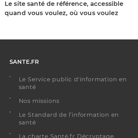
Le site santé de référence, accessible
quand vous voulez, où vous voulez
SANTE.FR
Le Service public d'information en
santé
Nos missions
Le Standard de l’information en
santé
La charte Santé.fr Décryptage