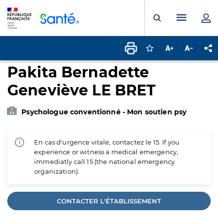
Panneau de gestion des cookies
Menu pr
Ouvrir la rech
Connectez-vous pour
Augmenter la t
Diminuer 
Pa
Pakita Bernadette
Geneviève LE BRET
Psychologue conventionné - Mon soutien psy
En cas d'urgence vitale, contactez le 15. If you
experience or witness a medical emergency,
immediatly call 15 (the national emergency
organization).
CONTACTER L'ÉTABLISSEMENT