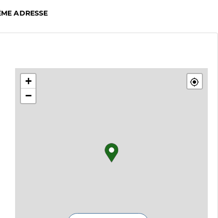
ÊME ADRESSE
+
−