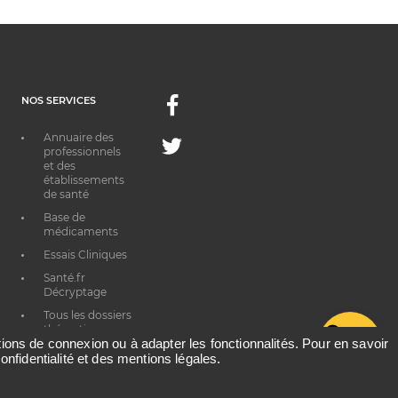
NOS SERVICES
Facebook
Annuaire des
Twitter
professionnels
et des
établissements
de santé
Base de
médicaments
Essais Cliniques
Santé.fr
Décryptage
Tous les dossiers
thématiques
G
ations de connexion ou à adapter les fonctionnalités. Pour en savoir
onfidentialité et des mentions légales.