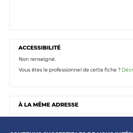
ACCESSIBILITÉ
Filtres
Non renseigné.
Sélectionnez un ou plusieurs handicaps/besoins spécifiques
Vous êtes le professionnel de cette fiche ?
Décr
À LA MÊME ADRESSE