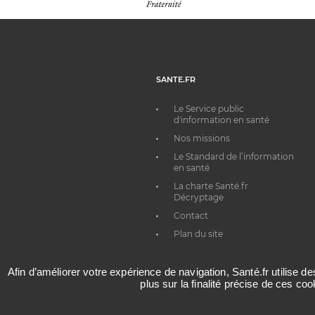
SANTE.FR
Le Service public
d'information en santé
Nos missions
Le Standard de l’information
en santé
La charte Santé.fr
Décryptage
Contact
Plan du site
Afin d’améliorer votre expérience de navigation, Santé.fr utilise d
plus sur la finalité précise de ces co