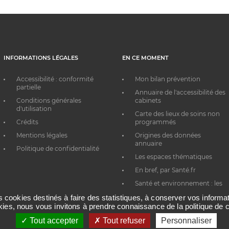
INFORMATIONS LÉGALES
EN CE MOMENT
Accessibilité : conformité
Mon bilan prévention
partielle
Annuaire de l'accessibilité des
Conditions générales
cabinets
d'utilisation
Carte des lieux de soins non
Crédits
programmés
Mentions légales
Origines des données
annuaire
Politique de confidentialité
Les espaces thématiques
En bref, par Santé.fr
Santé et environnement : les
bons réflexes au quotidien
es cookies destinés à faire des statistiques, à conserver vos inform
okies, nous vous invitons à prendre connaissance de la politique de c
Tout accepter
Tout refuser
Personnaliser