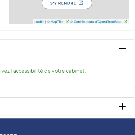
S'Y RENDRE
Leaflet
|
© MapTiler
© Contributeurs d'OpenStreetMap
 pour afficher les informations d'accessibilité associées
ivez l'accessibilité de votre cabinet
.