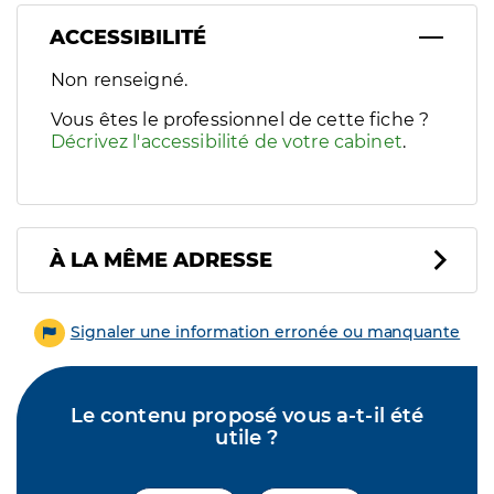
ACCESSIBILITÉ
Filtres
Non renseigné.
Sélectionnez un ou plusieurs handicaps/besoins spécifiques p
Vous êtes le professionnel de cette fiche ?
Décrivez l'accessibilité de votre cabinet
.
À LA MÊME ADRESSE
Signaler une information erronée ou manquante
Le contenu proposé vous a-t-il été
utile ?