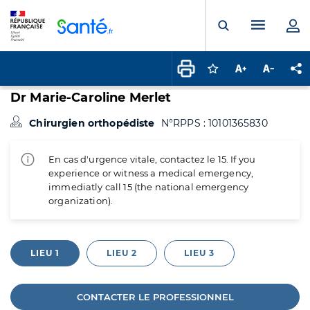
Panneau de gestion des cookies
Menu pr
Ouvrir la rech
Connectez-vous pour
Augmenter la t
Diminuer 
Pa
Dr Marie-Caroline Merlet
Chirurgien orthopédiste
N°RPPS : 10101365830
En cas d'urgence vitale, contactez le 15. If you
experience or witness a medical emergency,
immediatly call 15 (the national emergency
organization).
LIEU 1
LIEU 2
LIEU 3
CONTACTER LE PROFESSIONNEL