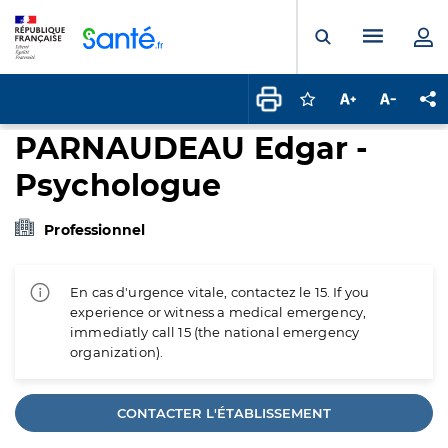
Panneau de gestion des cookies
Menu pr
Ouvrir la rech
Connectez-vous pour
Augmenter la t
Diminuer 
Pa
PARNAUDEAU Edgar -
Psychologue
Professionnel
En cas d'urgence vitale, contactez le 15. If you
experience or witness a medical emergency,
immediatly call 15 (the national emergency
organization).
CONTACTER L'ÉTABLISSEMENT