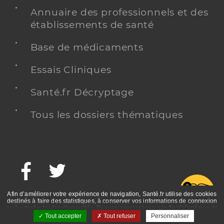
Annuaire des professionnels et des
établissements de santé
Base de médicaments
Essais Cliniques
Santé.fr Décryptage
Tous les dossiers thématiques
Facebook
Twitter
G
Afin d’améliorer votre expérience de navigation, Santé.fr utilise des cookies
destinés à faire des statistiques, à conserver vos informations de connexion
ou à adapter les fonctionnalités. Pour en savoir plus sur la finalité précise de
ces cookies, nous vous invitons à prendre connaissance de la politique de
Tout accepter
Tout refuser
Personnaliser
confidentialité et des mentions légales.