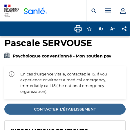
Panneau de gestion des cookies
Menu pr
Ouvrir la rech
Connectez-vous pour
Augmenter la t
Diminuer 
Pa
Pascale SERVOUSE
Psychologue conventionné - Mon soutien psy
En cas d'urgence vitale, contactez le 15. If you
experience or witness a medical emergency,
immediatly call 15 (the national emergency
organization).
CONTACTER L'ÉTABLISSEMENT