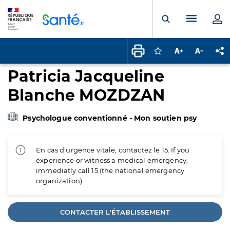
Panneau de gestion des cookies
Menu pr
Ouvrir la rech
Connectez-vous pour
Augmenter la t
Diminuer 
Pa
Patricia Jacqueline
Blanche MOZDZAN
Psychologue conventionné - Mon soutien psy
En cas d'urgence vitale, contactez le 15. If you
experience or witness a medical emergency,
immediatly call 15 (the national emergency
organization).
CONTACTER L'ÉTABLISSEMENT