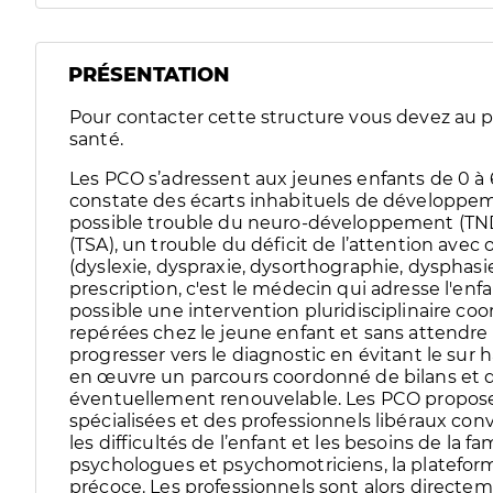
PRÉSENTATION
Pour contacter cette structure vous devez au pr
santé.
Les PCO s’adressent aux jeunes enfants de 0 à 
constate des écarts inhabituels de développem
possible trouble du neuro-développement (TN
(TSA), un trouble du déficit de l’attention avec
(dyslexie, dyspraxie, dysorthographie, dysphasi
prescription, c'est le médecin qui adresse l'enf
possible une intervention pluridisciplinaire co
repérées chez le jeune enfant et sans attendre 
progresser vers le diagnostic en évitant le sur 
en œuvre un parcours coordonné de bilans et d
éventuellement renouvelable. Les PCO proposent
spécialisées et des professionnels libéraux co
les difficultés de l’enfant et les besoins de la f
psychologues et psychomotriciens, la plateform
précoce. Les professionnels sont alors directe