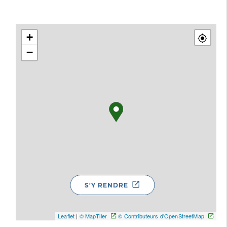
+
−
S'Y RENDRE
Leaflet
|
© MapTiler
© Contributeurs d'OpenStreetMap