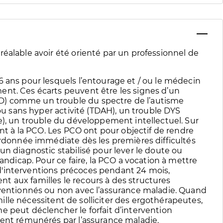
éalable avoir été orienté par un professionnel de
6 ans pour lesquels l’entourage et / ou le médecin
ent. Ces écarts peuvent être les signes d’un
D) comme un trouble du spectre de l’autisme
 ou sans hyper activité (TDAH), un trouble DYS
e), un trouble du développement intellectuel. Sur
ant à la PCO. Les PCO ont pour objectif de rendre
ordonnée immédiate dès les premières difficultés
un diagnostic stabilisé pour lever le doute ou
handicap. Pour ce faire, la PCO a vocation à mettre
'interventions précoces pendant 24 mois,
 aux familles le recours à des structures
nventionnés ou non avec l’assurance maladie. Quand
amille nécessitent de solliciter des ergothérapeutes,
e peut déclencher le forfait d’intervention
ment rémunérés par l’assurance maladie.