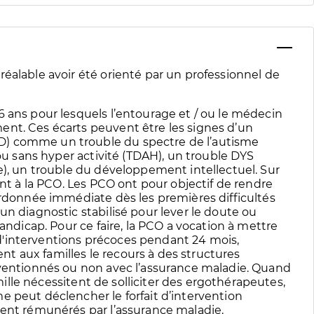
éalable avoir été orienté par un professionnel de
6 ans pour lesquels l’entourage et / ou le médecin
ent. Ces écarts peuvent être les signes d’un
D) comme un trouble du spectre de l’autisme
 ou sans hyper activité (TDAH), un trouble DYS
e), un trouble du développement intellectuel. Sur
ant à la PCO. Les PCO ont pour objectif de rendre
ordonnée immédiate dès les premières difficultés
un diagnostic stabilisé pour lever le doute ou
handicap. Pour ce faire, la PCO a vocation à mettre
'interventions précoces pendant 24 mois,
 aux familles le recours à des structures
nventionnés ou non avec l’assurance maladie. Quand
amille nécessitent de solliciter des ergothérapeutes,
e peut déclencher le forfait d’intervention
ment rémunérés par l’assurance maladie.