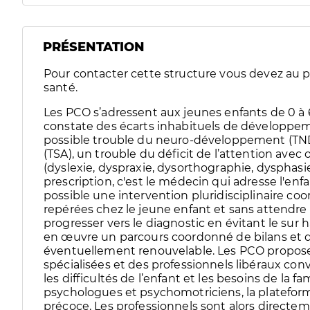
PRÉSENTATION
Pour contacter cette structure vous devez au pr
santé.
Les PCO s’adressent aux jeunes enfants de 0 à 
constate des écarts inhabituels de développem
possible trouble du neuro-développement (TN
(TSA), un trouble du déficit de l’attention avec
(dyslexie, dyspraxie, dysorthographie, dysphasi
prescription, c'est le médecin qui adresse l'enf
possible une intervention pluridisciplinaire co
repérées chez le jeune enfant et sans attendre 
progresser vers le diagnostic en évitant le sur 
en œuvre un parcours coordonné de bilans et d
éventuellement renouvelable. Les PCO proposent
spécialisées et des professionnels libéraux co
les difficultés de l’enfant et les besoins de la f
psychologues et psychomotriciens, la plateform
précoce. Les professionnels sont alors directe