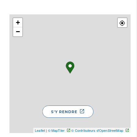
+
−
S'Y RENDRE
Leaflet
|
© MapTiler
© Contributeurs d'OpenStreetMap