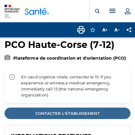
Panneau de gestion des cookies
Menu pr
Ouvrir la rech
Connectez-vous pour
Augmenter la t
Diminuer 
Pa
PCO Haute-Corse (7-12)
Plateforme de coordination et d'orientation (PCO)
En cas d'urgence vitale, contactez le 15. If you
experience or witness a medical emergency,
immediatly call 15 (the national emergency
organization).
CONTACTER L'ÉTABLISSEMENT