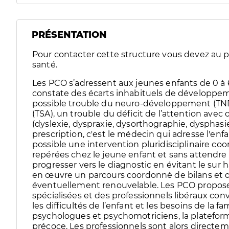
PRÉSENTATION
Pour contacter cette structure vous devez au pr
santé.
Les PCO s’adressent aux jeunes enfants de 0 à 
constate des écarts inhabituels de développem
possible trouble du neuro-développement (TN
(TSA), un trouble du déficit de l’attention avec
(dyslexie, dyspraxie, dysorthographie, dysphasi
prescription, c'est le médecin qui adresse l'enf
possible une intervention pluridisciplinaire co
repérées chez le jeune enfant et sans attendre 
progresser vers le diagnostic en évitant le sur 
en œuvre un parcours coordonné de bilans et d
éventuellement renouvelable. Les PCO proposent
spécialisées et des professionnels libéraux co
les difficultés de l’enfant et les besoins de la f
psychologues et psychomotriciens, la plateform
précoce. Les professionnels sont alors directe