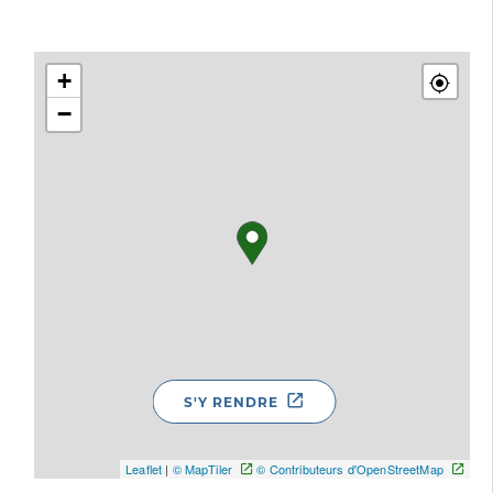
+
−
S'Y RENDRE
Leaflet
|
© MapTiler
© Contributeurs d'OpenStreetMap