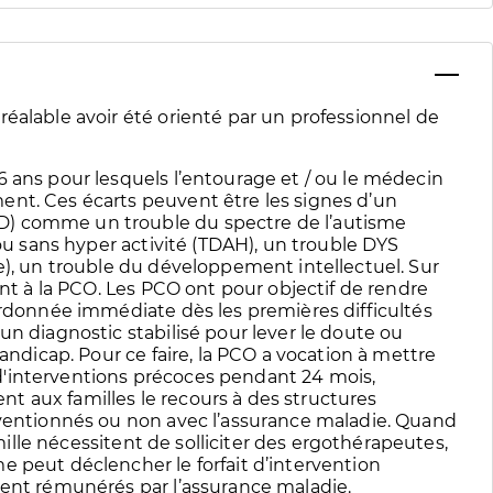
éalable avoir été orienté par un professionnel de
6 ans pour lesquels l’entourage et / ou le médecin
ent. Ces écarts peuvent être les signes d’un
D) comme un trouble du spectre de l’autisme
 ou sans hyper activité (TDAH), un trouble DYS
e), un trouble du développement intellectuel. Sur
ant à la PCO. Les PCO ont pour objectif de rendre
ordonnée immédiate dès les premières difficultés
un diagnostic stabilisé pour lever le doute ou
handicap. Pour ce faire, la PCO a vocation à mettre
'interventions précoces pendant 24 mois,
 aux familles le recours à des structures
nventionnés ou non avec l’assurance maladie. Quand
amille nécessitent de solliciter des ergothérapeutes,
e peut déclencher le forfait d’intervention
ment rémunérés par l’assurance maladie.