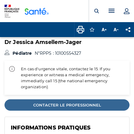
Panneau de gestion des cookies
Menu pr
Ouvrir la rech
Connectez-vous pour
Augmenter la t
Diminuer 
Pa
Dr Jessica Amsellem-Jager
Pédiatre
N°RPPS : 10100554327
En cas d'urgence vitale, contactez le 15. If you
experience or witness a medical emergency,
immediatly call 15 (the national emergency
organization).
CONTACTER LE PROFESSIONNEL
INFORMATIONS PRATIQUES