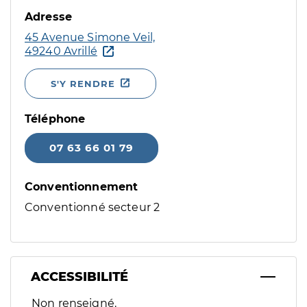
Adresse
45 Avenue Simone Veil,
49240 Avrillé
S'Y RENDRE
Téléphone
07 63 66 01 79
Conventionnement
Conventionné secteur 2
ACCESSIBILITÉ
Filtres
Non renseigné.
Sélectionnez un ou plusieurs handicaps/besoins spécifiques p