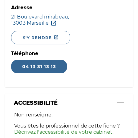
Adresse
21 Boulevard mirabeau,
13003 Marseille
S'Y RENDRE
Téléphone
04 13 31 13 13
ACCESSIBILITÉ
Filtres
Non renseigné.
Sélectionnez un ou plusieurs handicaps/besoins spécifiques p
Vous êtes le professionnel de cette fiche ?
Décrivez l'accessibilité de votre cabinet
.