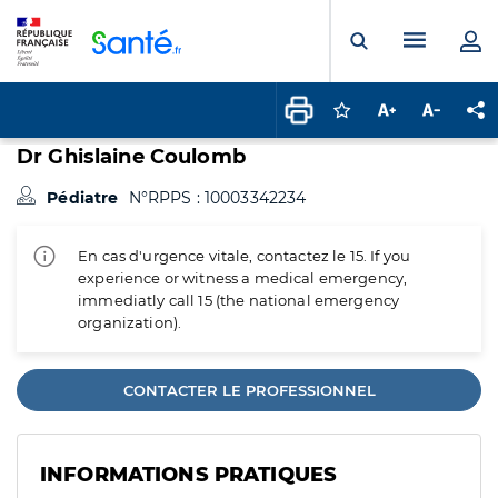
Panneau de gestion des cookies
Menu pr
Ouvrir la rech
Connectez-vous pour
Augmenter la t
Diminuer 
Pa
Dr Ghislaine Coulomb
Pédiatre
N°RPPS : 10003342234
En cas d'urgence vitale, contactez le 15. If you
experience or witness a medical emergency,
immediatly call 15 (the national emergency
organization).
CONTACTER LE PROFESSIONNEL
INFORMATIONS PRATIQUES