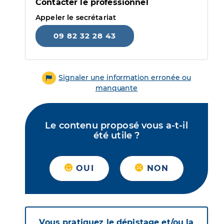
Contacter le professionnel
Appeler le secrétariat
09 82 32 28 43
Signaler une information erronée ou
manquante
Le contenu proposé vous a-t-il
été utile ?
OUI
NON
Vous pratiquez le dépistage et/ou la