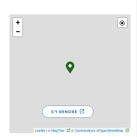
+
−
S'Y RENDRE
Leaflet
|
© MapTiler
© Contributeurs d'OpenStreetMap