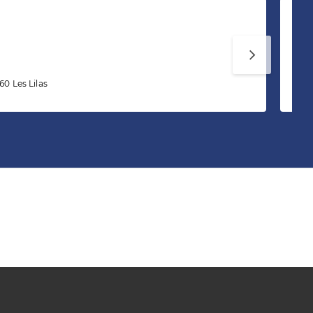
Pé
60 Les Lilas
39