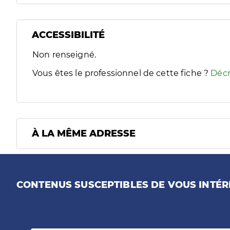
ACCESSIBILITÉ
Filtres
Non renseigné.
Sélectionnez un ou plusieurs handicaps/besoins spécifiques
Vous êtes le professionnel de cette fiche ?
Décr
À LA MÊME ADRESSE
CONTENUS SUSCEPTIBLES DE VOUS INTÉR