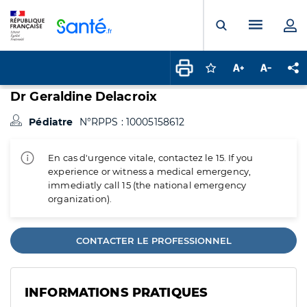
Panneau de gestion des cookies
Menu pr
Ouvrir la rech
Connectez-vous pour
Augmenter la t
Diminuer 
Pa
Dr Geraldine Delacroix
Pédiatre
N°RPPS : 10005158612
En cas d'urgence vitale, contactez le 15. If you
experience or witness a medical emergency,
immediatly call 15 (the national emergency
organization).
CONTACTER LE PROFESSIONNEL
INFORMATIONS PRATIQUES