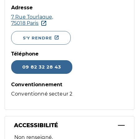
Adresse
7 Rue Tourlaque,
75018 Paris
S'Y RENDRE
Téléphone
09 82 32 28 43
Conventionnement
Conventionné secteur 2
ACCESSIBILITÉ
Filtres
Non renseigné.
Sélectionnez un ou plusieurs handicaps/besoins spécifiques p