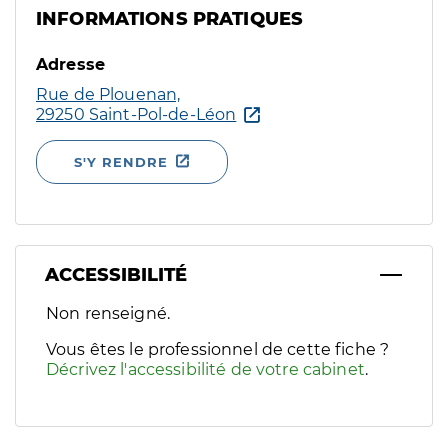
INFORMATIONS PRATIQUES
Adresse
Rue de Plouenan,
29250 Saint-Pol-de-Léon
S'Y RENDRE
ACCESSIBILITÉ
Filtres
Non renseigné.
Sélectionnez un ou plusieurs handicaps/besoins spécifiques p
Vous êtes le professionnel de cette fiche ?
Décrivez l'accessibilité de votre cabinet
.