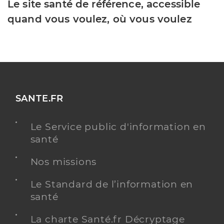
Le site santé de référence, accessible
quand vous voulez, où vous voulez
SANTE.FR
Le Service public d'information en
santé
Nos missions
Le Standard de l’information en
santé
La charte Santé.fr Décryptage