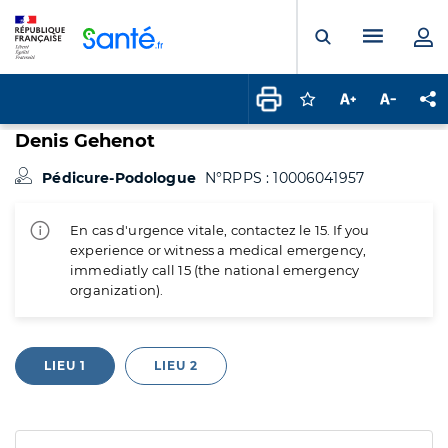
Panneau de gestion des cookies
Menu pr
Ouvrir la rech
Connectez-vous pour
Augmenter la t
Diminuer 
Pa
Denis Gehenot
Pédicure-Podologue
N°RPPS : 10006041957
En cas d'urgence vitale, contactez le 15. If you
experience or witness a medical emergency,
immediatly call 15 (the national emergency
organization).
LIEU 1
LIEU 2