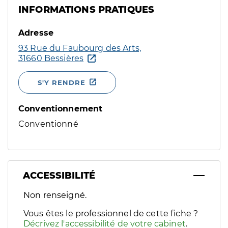
INFORMATIONS PRATIQUES
Adresse
93 Rue du Faubourg des Arts,
31660 Bessières
S'Y RENDRE
Conventionnement
Conventionné
ACCESSIBILITÉ
Filtres
Non renseigné.
Sélectionnez un ou plusieurs handicaps/besoins spécifiques p
Vous êtes le professionnel de cette fiche ?
Décrivez l'accessibilité de votre cabinet
.