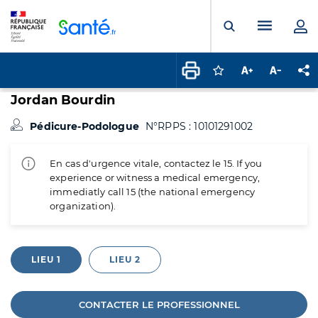
Panneau de gestion des cookies
Menu pr
Ouvrir la rech
Connectez-vous pour
Augmenter la t
Diminuer 
Pa
Jordan Bourdin
Pédicure-Podologue
N°RPPS : 10101291002
En cas d'urgence vitale, contactez le 15. If you
experience or witness a medical emergency,
immediatly call 15 (the national emergency
organization).
LIEU 1
LIEU 2
CONTACTER LE PROFESSIONNEL