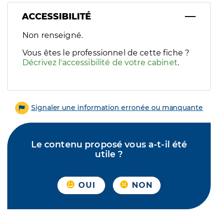
ACCESSIBILITÉ
Filtres
Non renseigné.
Sélectionnez un ou plusieurs handicaps/besoins spécifiques p
Vous êtes le professionnel de cette fiche ?
Décrivez l'accessibilité de votre cabinet
.
Signaler une information erronée ou manquante
Le contenu proposé vous a-t-il été
utile ?
OUI
NON