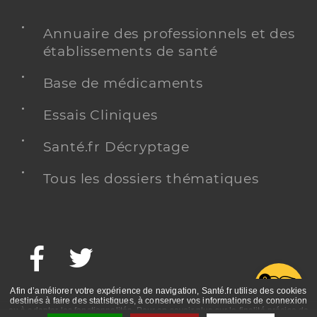
Annuaire des professionnels et des
établissements de santé
Base de médicaments
Essais Cliniques
Santé.fr Décryptage
Tous les dossiers thématiques
Facebook
Twitter
G
Afin d’améliorer votre expérience de navigation, Santé.fr utilise des cookies
destinés à faire des statistiques, à conserver vos informations de connexion
ou à adapter les fonctionnalités. Pour en savoir plus sur la finalité précise de