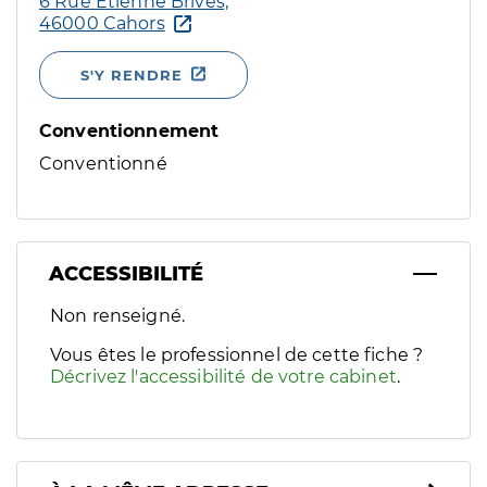
6 Rue Etienne Brives,
46000 Cahors
S'Y RENDRE
Conventionnement
Conventionné
ACCESSIBILITÉ
Filtres
Non renseigné.
Sélectionnez un ou plusieurs handicaps/besoins spécifiques p
Vous êtes le professionnel de cette fiche ?
Décrivez l'accessibilité de votre cabinet
.