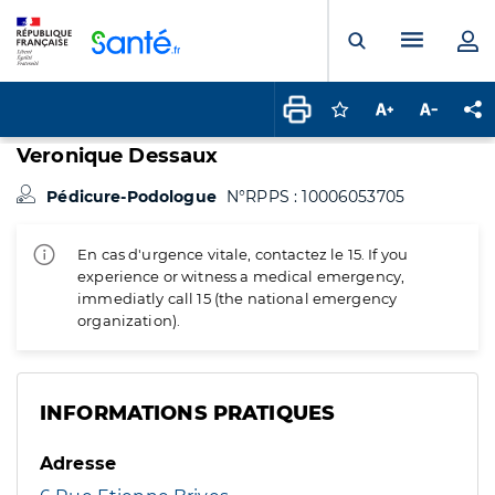
Panneau de gestion des cookies
Menu pr
Ouvrir la rech
Connectez-vous pour
Augmenter la t
Diminuer 
Pa
Veronique Dessaux
Pédicure-Podologue
N°RPPS : 10006053705
En cas d'urgence vitale, contactez le 15. If you
experience or witness a medical emergency,
immediatly call 15 (the national emergency
organization).
INFORMATIONS PRATIQUES
Adresse