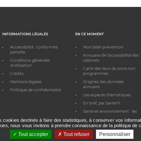
INFORMATIONS LÉGALES
EN CE MOMENT
Accessibilité : conformité
Mon bilan prévention
partielle
Annuaire de l'accessibilité des
Conditions générales
cabinets
d'utilisation
Carte des lieux de soins non
Crédits
programmés
Mentions légales
Origines des données
annuaire
Politique de confidentialité
Les espaces thématiques
En bref, par Santé.fr
Santé et environnement : les
bons réflexes au quotidien
es cookies destinés à faire des statistiques, à conserver vos inform
okies, nous vous invitons à prendre connaissance de la politique de c
Tout accepter
Tout refuser
Personnaliser