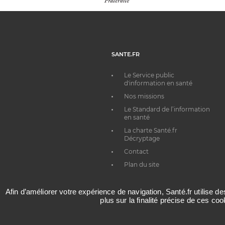
SANTE.FR
Le Service public
d'information en santé
Nos missions
Le Standard de l’information
en santé
La charte Santé.fr
Décryptage
Contact
Plan du site
Afin d’améliorer votre expérience de navigation, Santé.fr utilise d
plus sur la finalité précise de ces co