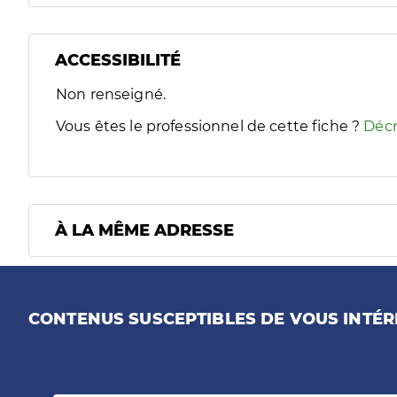
ACCESSIBILITÉ
Filtres
Non renseigné.
Sélectionnez un ou plusieurs handicaps/besoins spécifiques
Vous êtes le professionnel de cette fiche ?
Décr
À LA MÊME ADRESSE
CONTENUS SUSCEPTIBLES DE VOUS INTÉR