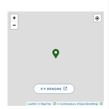
+
−
S'Y RENDRE
Leaflet
|
© MapTiler
© Contributeurs d'OpenStreetMap