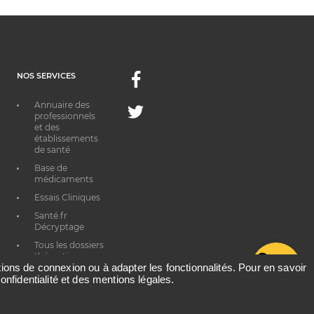
NOS SERVICES
Facebook
Annuaire des
Twitter
professionnels
et des
établissements
de santé
Base de
médicaments
Essais Cliniques
Santé.fr
Décryptage
Tous les dossiers
thématiques
G
ations de connexion ou à adapter les fonctionnalités. Pour en savoir
onfidentialité et des mentions légales.