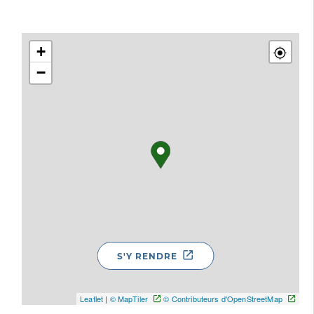
+
−
S'Y RENDRE
Leaflet
|
© MapTiler
© Contributeurs d'OpenStreetMap