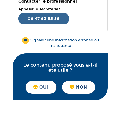
Contacter le professionnel
Appeler le secrétariat
06 47 93 55 58
Signaler une information erronée ou
manquante
Le contenu proposé vous a-t-il
été utile ?
OUI
NON