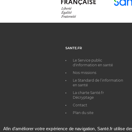
SANTE.FR
Le Service public
d'information en santé
Nos missions
Le Standard de l’information
en santé
La charte Santé.fr
Décryptage
Contact
Plan du site
Afin d’améliorer votre expérience de navigation, Santé.fr utilise d