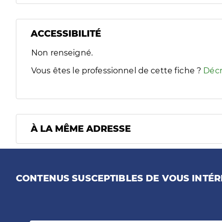
ACCESSIBILITÉ
Filtres
Non renseigné.
Sélectionnez un ou plusieurs handicaps/besoins spécifiques
Vous êtes le professionnel de cette fiche ?
Décr
À LA MÊME ADRESSE
CONTENUS SUSCEPTIBLES DE VOUS INTÉR