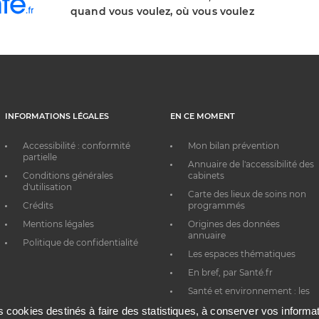
quand vous voulez, où vous voulez
INFORMATIONS LÉGALES
EN CE MOMENT
Accessibilité : conformité
Mon bilan prévention
partielle
Annuaire de l'accessibilité des
Conditions générales
cabinets
d'utilisation
Carte des lieux de soins non
Crédits
programmés
Mentions légales
Origines des données
annuaire
Politique de confidentialité
Les espaces thématiques
En bref, par Santé.fr
Santé et environnement : les
bons réflexes au quotidien
es cookies destinés à faire des statistiques, à conserver vos inform