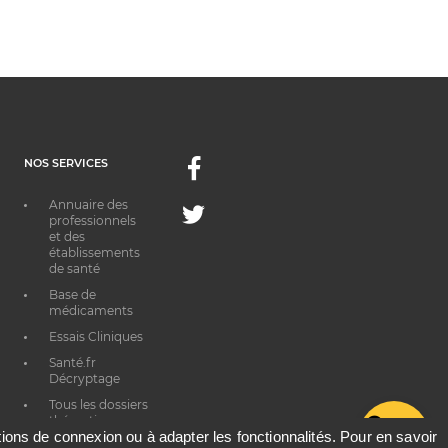
NOS SERVICES
Facebook
Annuaire des
Twitter
professionnels
et des
établissements
de santé
Base de
médicaments
Essais Cliniques
Santé.fr
Décryptage
Tous les dossiers
thématiques
G
ations de connexion ou à adapter les fonctionnalités. Pour en savoir