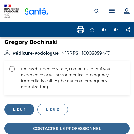
Panneau de gestion des cookies
Menu pr
Ouvrir la rech
Connectez-vous pour
Augmenter la t
Diminuer 
Pa
Gregory Bochinski
Pédicure-Podologue
N°RPPS : 10006059447
En cas d'urgence vitale, contactez le 15. If you
experience or witness a medical emergency,
immediatly call 15 (the national emergency
organization).
LIEU 1
LIEU 2
CONTACTER LE PROFESSIONNEL