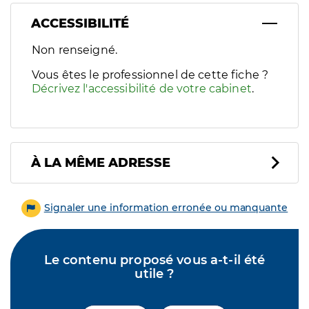
ACCESSIBILITÉ
Filtres
Non renseigné.
Sélectionnez un ou plusieurs handicaps/besoins spécifiques p
Vous êtes le professionnel de cette fiche ?
Décrivez l'accessibilité de votre cabinet
.
À LA MÊME ADRESSE
Signaler une information erronée ou manquante
Le contenu proposé vous a-t-il été
utile ?