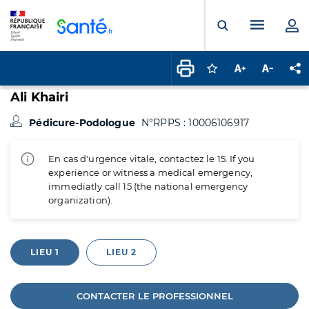
Panneau de gestion des cookies
Menu pr
Ouvrir la rech
Connectez-vous pour
Augmenter la t
Diminuer 
Pa
Ali Khairi
Pédicure-Podologue
N°RPPS : 10006106917
En cas d'urgence vitale, contactez le 15. If you
experience or witness a medical emergency,
immediatly call 15 (the national emergency
organization).
LIEU 1
LIEU 2
CONTACTER LE PROFESSIONNEL