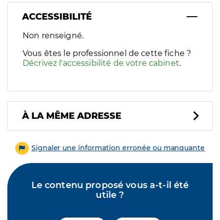
ACCESSIBILITÉ
Filtres
Non renseigné.
Sélectionnez un ou plusieurs handicaps/besoins spécifiques p
Vous êtes le professionnel de cette fiche ?
Décrivez l'accessibilité de votre cabinet
.
À LA MÊME ADRESSE
Signaler une information erronée ou manquante
Le contenu proposé vous a-t-il été
utile ?