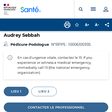
Panneau de gestion des cookies
Menu pr
Ouvrir la rech
Connectez-vous pour
Augmenter la t
Diminuer 
Pa
Audrey Sebbah
Pédicure-Podologue
N°RPPS : 10006105935
En cas d'urgence vitale, contactez le 15. If you
experience or witness a medical emergency,
immediatly call 15 (the national emergency
organization).
LIEU 1
LIEU 2
CONTACTER LE PROFESSIONNEL