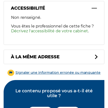
ACCESSIBILITÉ
Filtres
Non renseigné.
Sélectionnez un ou plusieurs handicaps/besoins spécifiques p
Vous êtes le professionnel de cette fiche ?
Décrivez l'accessibilité de votre cabinet
.
À LA MÊME ADRESSE
Signaler une information erronée ou manquante
Le contenu proposé vous a-t-il été
utile ?