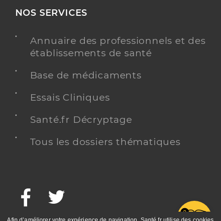
NOS SERVICES
Annuaire des professionnels et des
établissements de santé
Base de médicaments
Essais Cliniques
Santé.fr Décryptage
Tous les dossiers thématiques
Facebook
Twitter
G
Afin d’améliorer votre expérience de navigation, Santé.fr utilise des cookies