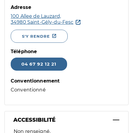
Adresse
100 Allee de Lauzard,
34980 Saint-Gély-du-Fesc
S'Y RENDRE
Téléphone
04 67 92 12 21
Conventionnement
Conventionné
ACCESSIBILITÉ
Filtres
Non renseigné.
Sélectionnez un ou plusieurs handicaps/besoins spécifiques p