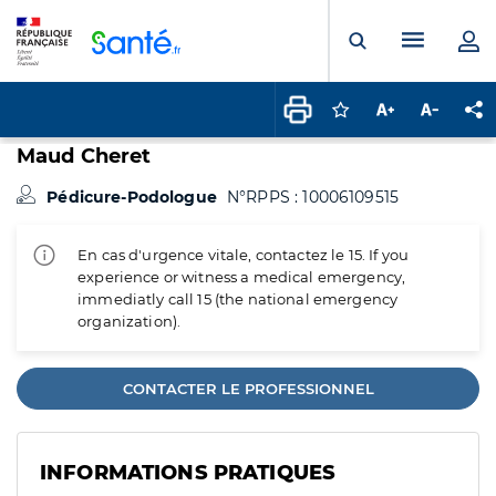
Panneau de gestion des cookies
Menu pr
Ouvrir la rech
Connectez-vous pour
Augmenter la t
Diminuer 
Pa
Maud Cheret
Pédicure-Podologue
N°RPPS : 10006109515
En cas d'urgence vitale, contactez le 15. If you
experience or witness a medical emergency,
immediatly call 15 (the national emergency
organization).
CONTACTER LE PROFESSIONNEL
INFORMATIONS PRATIQUES