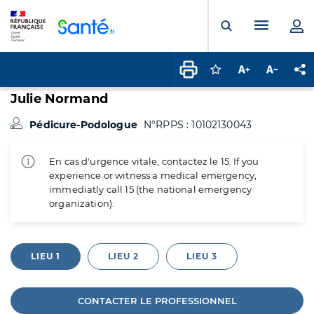
Panneau de gestion des cookies
Menu pr
Ouvrir la rech
Connectez-vous pour
Augmenter la t
Diminuer 
Pa
Julie Normand
Pédicure-Podologue
N°RPPS : 10102130043
En cas d'urgence vitale, contactez le 15. If you
experience or witness a medical emergency,
immediatly call 15 (the national emergency
organization).
LIEU 1
LIEU 2
LIEU 3
CONTACTER LE PROFESSIONNEL