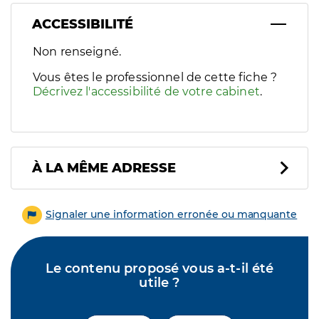
ACCESSIBILITÉ
Filtres
Non renseigné.
Sélectionnez un ou plusieurs handicaps/besoins spécifiques p
Vous êtes le professionnel de cette fiche ?
Décrivez l'accessibilité de votre cabinet
.
À LA MÊME ADRESSE
Signaler une information erronée ou manquante
Le contenu proposé vous a-t-il été
utile ?