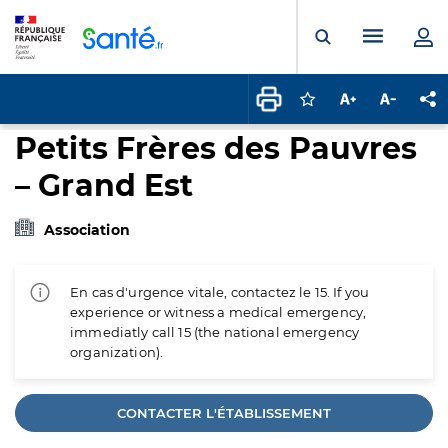
Panneau de gestion des cookies
Menu pr
Ouvrir la rech
Connectez-vous pour
Augmenter la t
Diminuer 
Pa
Petits Frères des Pauvres
– Grand Est
Association
En cas d'urgence vitale, contactez le 15. If you
experience or witness a medical emergency,
immediatly call 15 (the national emergency
organization).
CONTACTER L'ÉTABLISSEMENT