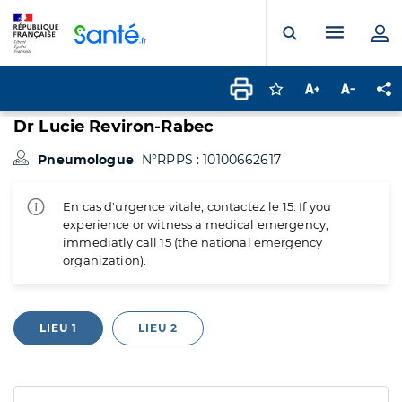
Panneau de gestion des cookies
Menu pr
Ouvrir la rech
Connectez-vous pour
Augmenter la t
Diminuer 
Pa
Dr Lucie Reviron-Rabec
Pneumologue
N°RPPS : 10100662617
En cas d'urgence vitale, contactez le 15. If you
experience or witness a medical emergency,
immediatly call 15 (the national emergency
organization).
LIEU 1
LIEU 2