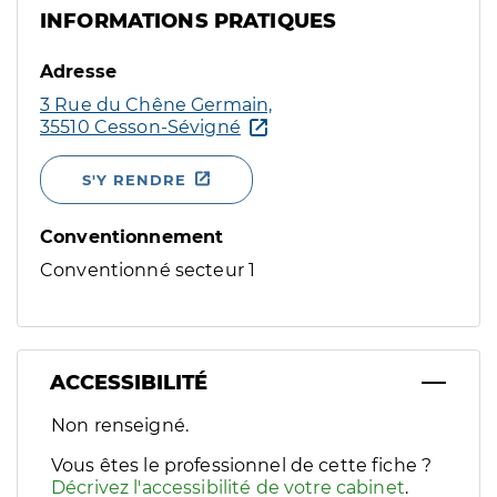
INFORMATIONS PRATIQUES
Adresse
3 Rue du Chêne Germain,
35510 Cesson-Sévigné
S'Y RENDRE
Conventionnement
Conventionné secteur 1
ACCESSIBILITÉ
Filtres
Non renseigné.
Sélectionnez un ou plusieurs handicaps/besoins spécifiques p
Vous êtes le professionnel de cette fiche ?
Décrivez l'accessibilité de votre cabinet
.