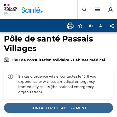
Panneau de gestion des cookies
Menu pr
Ouvrir la rech
Connectez-vous pour
Augmenter la t
Diminuer 
Pa
Pôle de santé Passais
Villages
Lieu de consultation solidaire - Cabinet médical
En cas d'urgence vitale, contactez le 15. If you
experience or witness a medical emergency,
immediatly call 15 (the national emergency
organization).
CONTACTER L'ÉTABLISSEMENT