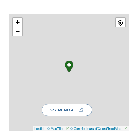
+
−
S'Y RENDRE
Leaflet
|
© MapTiler
© Contributeurs d'OpenStreetMap