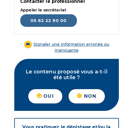
Contacter le professionnel
Appeler le secrétariat
05 62 22 90 00
Signaler une information erronée ou
manquante
Le contenu proposé vous a-t-il
été utile ?
OUI
NON
Vous pratiquez le dépistage et/ou la