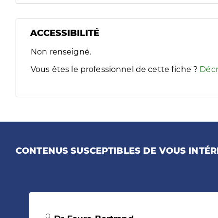
ACCESSIBILITÉ
Filtres
Non renseigné.
Sélectionnez un ou plusieurs handicaps/besoins spécifiques
Vous êtes le professionnel de cette fiche ?
Décr
CONTENUS SUSCEPTIBLES DE VOUS INTÉR