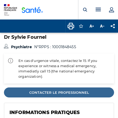
Panneau de gestion des cookies
Menu pr
Ouvrir la rech
Connectez-vous pour
Augmenter la t
Diminuer 
Pa
Dr Sylvie Fournel
Psychiatre
N°RPPS : 10001848455
En cas d'urgence vitale, contactez le 15. If you
experience or witness a medical emergency,
immediatly call 15 (the national emergency
organization).
CONTACTER LE PROFESSIONNEL
INFORMATIONS PRATIQUES