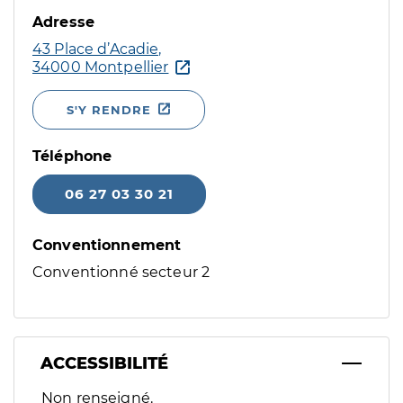
Adresse
43 Place d’Acadie,
34000 Montpellier
S'Y RENDRE
Téléphone
06 27 03 30 21
Conventionnement
Conventionné secteur 2
ACCESSIBILITÉ
Filtres
Non renseigné.
Sélectionnez un ou plusieurs handicaps/besoins spécifiques p