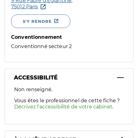
9 Rue Fabre d’Eglantine,
75012 Paris
S'Y RENDRE
Conventionnement
Conventionné secteur 2
ACCESSIBILITÉ
Filtres
Non renseigné.
Sélectionnez un ou plusieurs handicaps/besoins spécifiques p
Vous êtes le professionnel de cette fiche ?
Décrivez l'accessibilité de votre cabinet
.