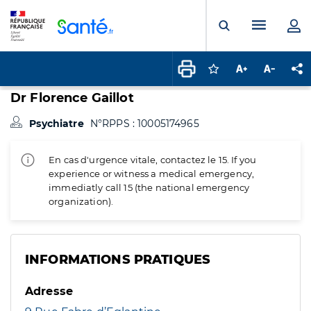
Panneau de gestion des cookies
Menu pr
Ouvrir la rech
Connectez-vous pour
Augmenter la t
Diminuer 
Pa
Dr Florence Gaillot
Psychiatre
N°RPPS : 10005174965
En cas d'urgence vitale, contactez le 15. If you
experience or witness a medical emergency,
immediatly call 15 (the national emergency
organization).
INFORMATIONS PRATIQUES
Adresse