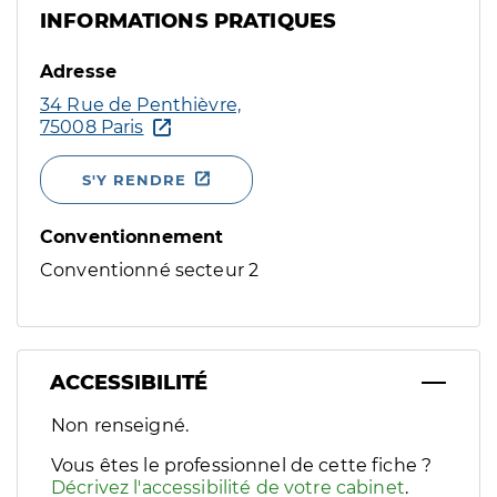
INFORMATIONS PRATIQUES
Adresse
34 Rue de Penthièvre,
75008 Paris
S'Y RENDRE
Conventionnement
Conventionné secteur 2
ACCESSIBILITÉ
Filtres
Non renseigné.
Sélectionnez un ou plusieurs handicaps/besoins spécifiques p
Vous êtes le professionnel de cette fiche ?
Décrivez l'accessibilité de votre cabinet
.