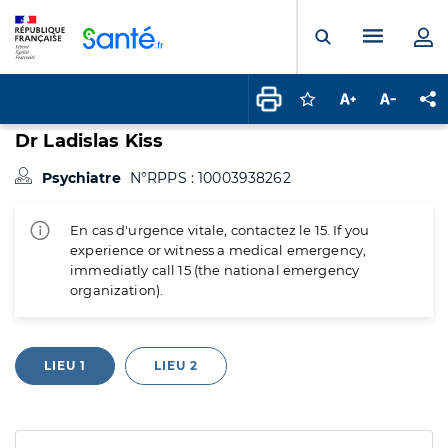
Panneau de gestion des cookies
Menu pr
Ouvrir la rech
Connectez-vous pour
Augmenter la t
Diminuer 
Pa
Dr Ladislas Kiss
Psychiatre
N°RPPS : 10003938262
En cas d'urgence vitale, contactez le 15. If you
experience or witness a medical emergency,
immediatly call 15 (the national emergency
organization).
LIEU 1
LIEU 2