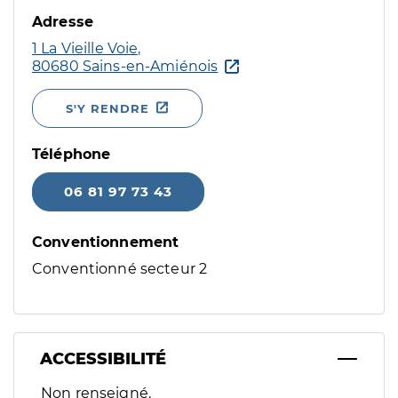
Adresse
1 La Vieille Voie,
80680 Sains-en-Amiénois
S'Y RENDRE
Téléphone
06 81 97 73 43
Conventionnement
Conventionné secteur 2
ACCESSIBILITÉ
Filtres
Non renseigné.
Sélectionnez un ou plusieurs handicaps/besoins spécifiques p