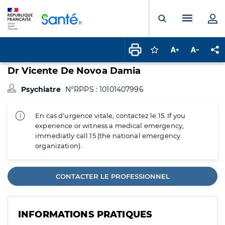
Panneau de gestion des cookies
Menu pr
Ouvrir la rech
Connectez-vous pour
Augmenter la t
Diminuer 
Pa
Dr Vicente De Novoa Damia
Psychiatre
N°RPPS : 10101407996
En cas d'urgence vitale, contactez le 15. If you
experience or witness a medical emergency,
immediatly call 15 (the national emergency
organization).
CONTACTER LE PROFESSIONNEL
INFORMATIONS PRATIQUES