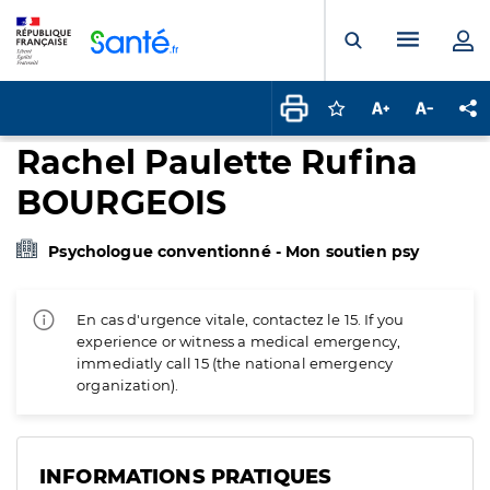
Panneau de gestion des cookies
Menu pr
Ouvrir la rech
Connectez-vous pour
Augmenter la t
Diminuer 
Pa
Rachel Paulette Rufina
BOURGEOIS
Psychologue conventionné - Mon soutien psy
En cas d'urgence vitale, contactez le 15. If you
experience or witness a medical emergency,
immediatly call 15 (the national emergency
organization).
INFORMATIONS PRATIQUES