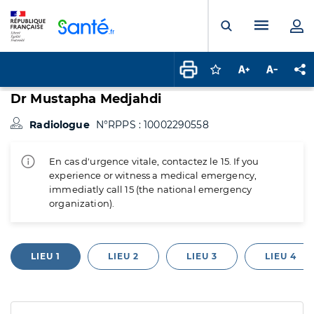
Panneau de gestion des cookies
Menu pr
Ouvrir la rech
Connectez-vous pour
Augmenter la t
Diminuer 
Pa
Dr Mustapha Medjahdi
Radiologue
N°RPPS : 10002290558
En cas d'urgence vitale, contactez le 15. If you
experience or witness a medical emergency,
immediatly call 15 (the national emergency
organization).
LIEU 1
LIEU 2
LIEU 3
LIEU 4