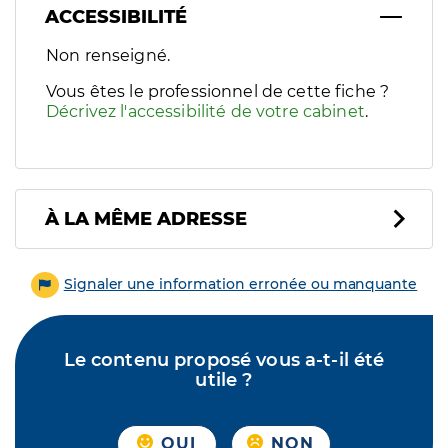
ACCESSIBILITÉ
Filtres
Non renseigné.
Sélectionnez un ou plusieurs handicaps/besoins spécifiques p
Vous êtes le professionnel de cette fiche ?
Décrivez l'accessibilité de votre cabinet
.
À LA MÊME ADRESSE
Signaler une information erronée ou manquante
Le contenu proposé vous a-t-il été
utile ?
OUI
NON