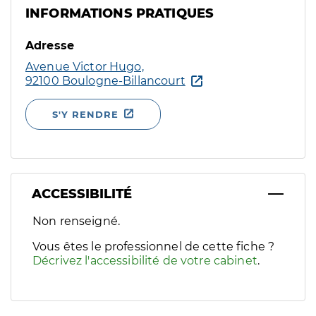
INFORMATIONS PRATIQUES
Adresse
Avenue Victor Hugo,
92100 Boulogne-Billancourt
S'Y RENDRE
ACCESSIBILITÉ
Filtres
Non renseigné.
Sélectionnez un ou plusieurs handicaps/besoins spécifiques p
Vous êtes le professionnel de cette fiche ?
Décrivez l'accessibilité de votre cabinet
.