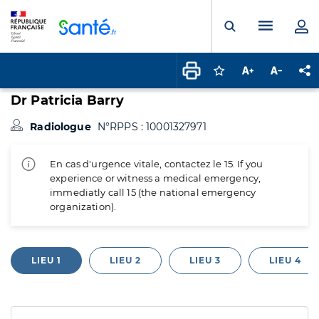
Panneau de gestion des cookies
Menu pr
Ouvrir la rech
Connectez-vous pour
Augmenter la t
Diminuer 
Pa
Dr Patricia Barry
Radiologue
N°RPPS : 10001327971
En cas d'urgence vitale, contactez le 15. If you
experience or witness a medical emergency,
immediatly call 15 (the national emergency
organization).
LIEU 1
LIEU 2
LIEU 3
LIEU 4