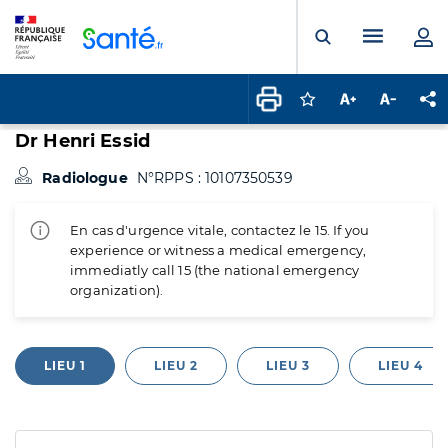
Panneau de gestion des cookies
Menu pr
Ouvrir la rech
Connectez-vous pour
Augmenter la t
Diminuer 
Pa
Dr Henri Essid
Radiologue
N°RPPS : 10107350539
En cas d'urgence vitale, contactez le 15. If you
experience or witness a medical emergency,
immediatly call 15 (the national emergency
organization).
LIEU 1
LIEU 2
LIEU 3
LIEU 4