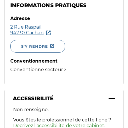
INFORMATIONS PRATIQUES
Adresse
2 Rue Raspail,
94230 Cachan
S'Y RENDRE
Conventionnement
Conventionné secteur 2
ACCESSIBILITÉ
Filtres
Non renseigné.
Sélectionnez un ou plusieurs handicaps/besoins spécifiques p
Vous êtes le professionnel de cette fiche ?
Décrivez l'accessibilité de votre cabinet
.